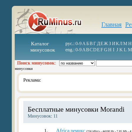
Главная
Ре
Каталог
рус.:
0-9
А
Б
В
Г
Д
Е
Ж
З
И
К
Л
М
Н
минусовок
eng.:
0-9
A
B
C
D
E
F
G
H
I
J
K
L
M
Поиск минусовок
:
минусовки
Реклама:
Бесплатные минусовки Morandi
Минусовок: 11
Africa
1.
ремикс
(256 kBit/s - 44100 Hz - 7.85 Mb - 4