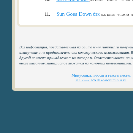
Sun Goes Down
11.
бэк
(320 kBit/s - 44100 Hz - 
Вся информация, представленная на сайте www.ruminus.ru получе
интернете и не предназначена для коммерческого использования. 
другой контент принадлежат их авторам. Ответственность за н
вышеуказанных материалов ложится на конечных пользователей.
Минусовки, плюсы и тексты песен,
2007—2026 © www.ruminus.ru