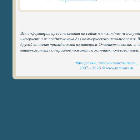
Вся информация, представленная на сайте www.ruminus.ru получе
интернете и не предназначена для коммерческого использования. 
другой контент принадлежат их авторам. Ответственность за н
вышеуказанных материалов ложится на конечных пользователей.
Минусовки, плюсы и тексты песен,
2007—2026 © www.ruminus.ru