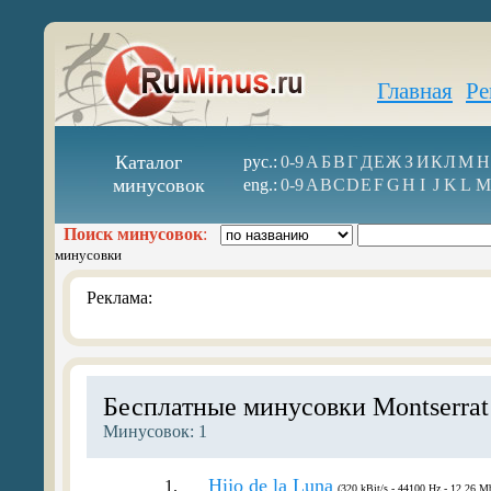
Главная
Ре
Каталог
рус.:
0-9
А
Б
В
Г
Д
Е
Ж
З
И
К
Л
М
Н
минусовок
eng.:
0-9
A
B
C
D
E
F
G
H
I
J
K
L
M
Поиск минусовок
:
минусовки
Реклама:
Бесплатные минусовки Montserrat
Минусовок: 1
Hijo de la Luna
1.
(320 kBit/s - 44100 Hz - 12.26 Mb