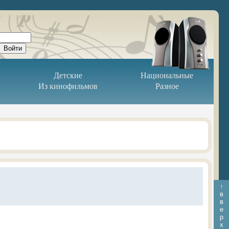
Детские
Национальные
Из кинофильмов
Разное
↑
в
в
е
р
х