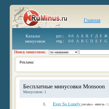
Главная
Каталог
рус.:
0-9
А
Б
В
Г
Д
Е
Ж
минусовок
eng.:
0-9
A
B
C
D
E
F
G
Поиск минусовок
:
Реклама:
Бесплатные минусовки Monsoon
Минусовок: 1
Ever So Lonely
1.
(160 kBit/s - 48000 Hz - 7