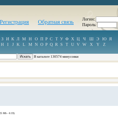
Логин:
Регистрация
Обратная связь
Пароль:
З
И
К
Л
М
Н
О
П
Р
С
Т
У
Ф
Х
Ц
Ч
Ш
Э
Ю
Я
H
I
J
K
L
M
N
O
P
Q
R
S
T
U
V
W
X
Y
Z
В каталоге 130574 минусовки
.25 Mb - 6:19)