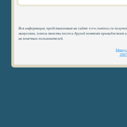
Вся информация, представленная на сайте www.ruminus.ru получен
минусовки, плюсы тексты песен и другой контент принадлежат 
на конечных пользователей.
Минусо
2007