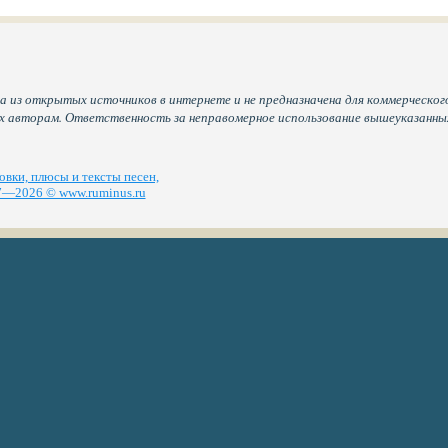
а из открытых источников в интернете и не предназначена для коммерческого
их авторам. Ответственность за неправомерное использование вышеуказанн
вки, плюсы и тексты песен,
—2026 © www.ruminus.ru