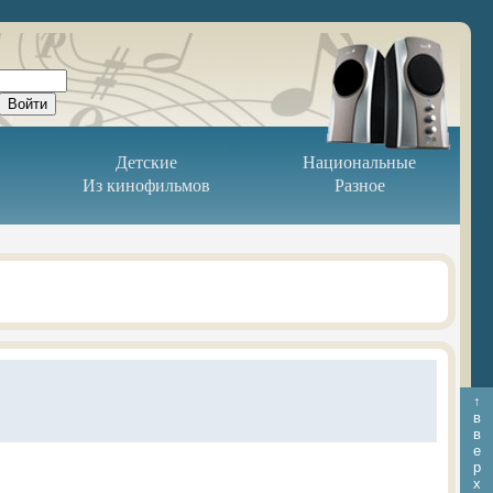
Детские
Национальные
Из кинофильмов
Разное
↑
в
в
е
р
х