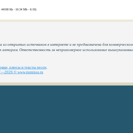
- 44100 Hz - 10.34 Mb - 6:10)
а из открытых источников в интернете и не предназначена для коммерческого
их авторам. Ответственность за неправомерное использование вышеуказанн
вки, плюсы и тексты песен,
—2026 © www.ruminus.ru