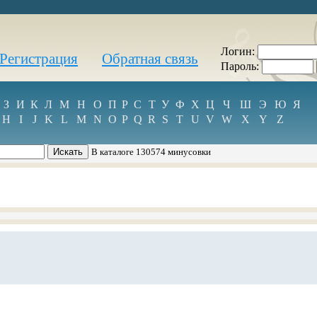
Логин:
Регистрация
Обратная связь
Пароль:
З
И
К
Л
М
Н
О
П
Р
С
Т
У
Ф
Х
Ц
Ч
Ш
Э
Ю
Я
H
I
J
K
L
M
N
O
P
Q
R
S
T
U
V
W
X
Y
Z
В каталоге 130574 минусовки