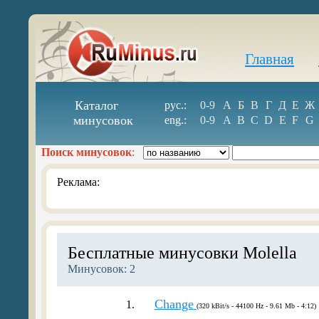
Главная
Каталог
рус.:
0-9
А
Б
В
Г
Д
Е
Ж
минусовок
eng.:
0-9
A
B
C
D
E
F
G
Поиск минусовок
:
Реклама:
Бесплатные минусовки Molella
Минусовок: 2
Change
1.
(320 kBit/s - 44100 Hz - 9.61 Mb - 4:12)