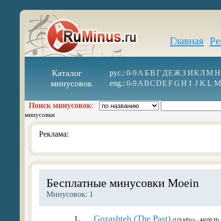
Главная
Ре
Каталог
рус.:
0-9
А
Б
В
Г
Д
Е
Ж
З
И
К
Л
М
Н
минусовок
eng.:
0-9
A
B
C
D
E
F
G
H
I
J
K
L
M
Поиск минусовок
:
минусовки
Реклама:
Бесплатные минусовки Moein
Минусовок: 1
Gozashteh (The Past)
1.
(119 kBit/s - 44100 Hz 