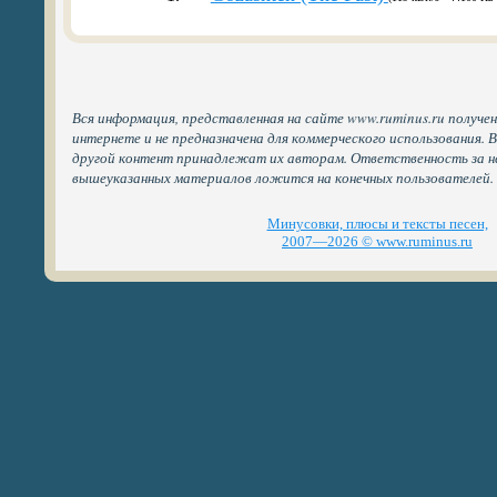
Вся информация, представленная на сайте www.ruminus.ru получе
интернете и не предназначена для коммерческого использования. 
другой контент принадлежат их авторам. Ответственность за н
вышеуказанных материалов ложится на конечных пользователей.
Минусовки, плюсы и тексты песен,
2007—2026 © www.ruminus.ru