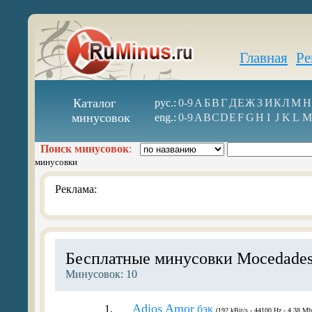
Главная
Ре
Каталог
рус.:
0-9
А
Б
В
Г
Д
Е
Ж
З
И
К
Л
М
Н
минусовок
eng.:
0-9
A
B
C
D
E
F
G
H
I
J
K
L
M
Поиск минусовок
:
минусовки
Реклама:
Бесплатные минусовки Mocedade
Минусовок: 10
Adios Amor
1.
бэк
(192 kBit/s - 44100 Hz - 4.38 Mb