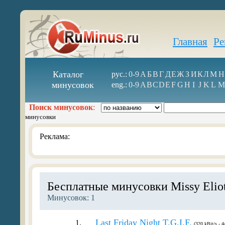
Главная
Ре
Каталог
рус.:
0-9
А
Б
В
Г
Д
Е
Ж
З
И
К
Л
М
Н
минусовок
eng.:
0-9
A
B
C
D
E
F
G
H
I
J
K
L
M
Поиск минусовок
:
минусовки
Реклама:
Бесплатные минусовки Missy Elio
Минусовок: 1
Last Friday Night T.G.I.F.
1.
(320 kBit/s - 