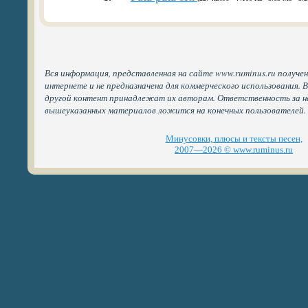
Вся информация, представленная на сайте www.ruminus.ru получе
интернете и не предназначена для коммерческого использования. 
другой контент принадлежат их авторам. Ответственность за н
вышеуказанных материалов ложится на конечных пользователей.
Минусовки, плюсы и тексты песен,
2007—2026 © www.ruminus.ru