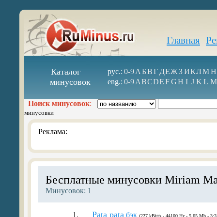
Главная
Ре
Каталог
рус.:
0-9
А
Б
В
Г
Д
Е
Ж
З
И
К
Л
М
Н
минусовок
eng.:
0-9
A
B
C
D
E
F
G
H
I
J
K
L
M
Поиск минусовок
:
минусовки
Реклама:
Бесплатные минусовки Miriam M
Минусовок: 1
Pata pata
1.
бэк
(227 kBit/s - 44100 Hz - 5.65 Mb - 3:2