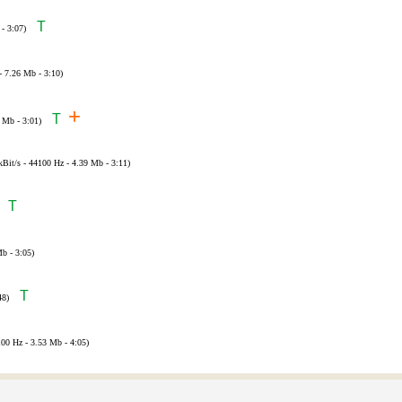
T
- 3:07)
- 7.26 Mb - 3:10)
+
T
 Mb - 3:01)
kBit/s - 44100 Hz - 4.39 Mb - 3:11)
T
b - 3:05)
T
48)
100 Hz - 3.53 Mb - 4:05)