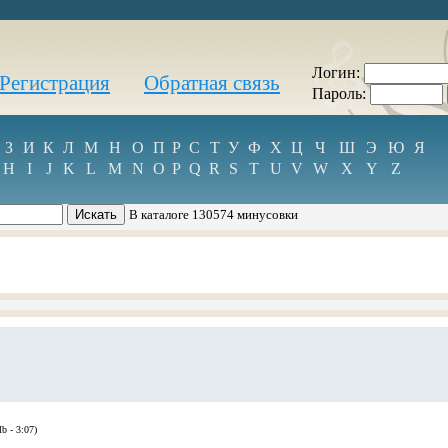
Логин:
Регистрация
Обратная связь
Пароль:
З
И
К
Л
М
Н
О
П
Р
С
Т
У
Ф
Х
Ц
Ч
Ш
Э
Ю
Я
H
I
J
K
L
M
N
O
P
Q
R
S
T
U
V
W
X
Y
Z
В каталоге 130574 минусовки
b - 3:07)