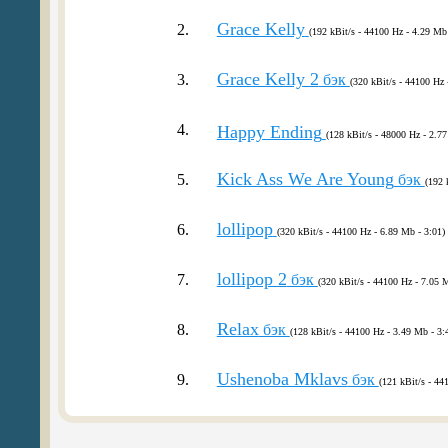
Grace Kelly
2.
(192 kBit/s - 44100 Hz - 4.29 Mb 
Grace Kelly 2
3.
бэк
(320 kBit/s - 44100 Hz 
4.
Happy Ending
(128 kBit/s - 48000 Hz - 2.77
Kick Ass We Are Young
5.
бэк
(192 
lollipop
6.
(320 kBit/s - 44100 Hz - 6.89 Mb - 3:01)
lollipop 2
7.
бэк
(320 kBit/s - 44100 Hz - 7.05 M
Relax
8.
бэк
(128 kBit/s - 44100 Hz - 3.49 Mb - 3:
Ushenoba Mklavs
9.
бэк
(121 kBit/s - 44