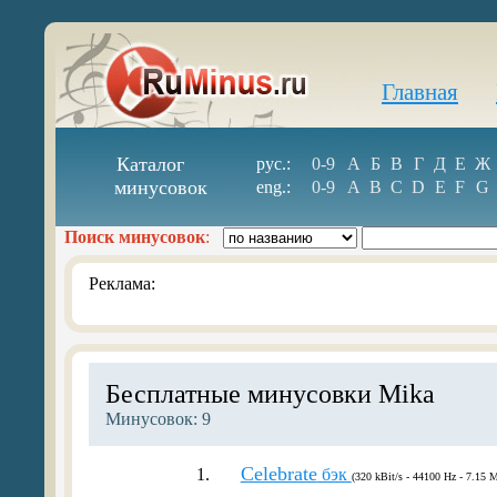
Главная
Каталог
рус.:
0-9
А
Б
В
Г
Д
Е
Ж
минусовок
eng.:
0-9
A
B
C
D
E
F
G
Поиск минусовок
:
Реклама:
Бесплатные минусовки Mika
Минусовок: 9
Celebrate
1.
бэк
(320 kBit/s - 44100 Hz - 7.15 M