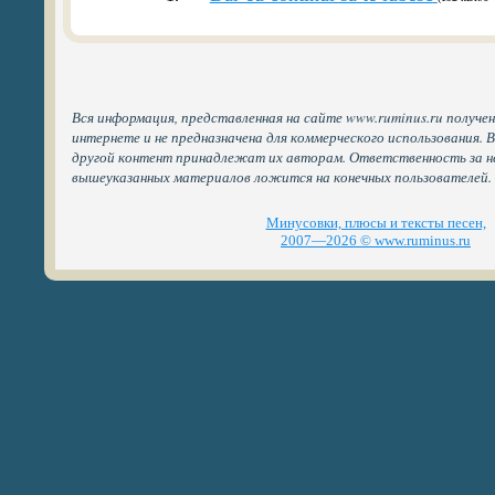
Вся информация, представленная на сайте www.ruminus.ru получе
интернете и не предназначена для коммерческого использования. 
другой контент принадлежат их авторам. Ответственность за н
вышеуказанных материалов ложится на конечных пользователей.
Минусовки, плюсы и тексты песен,
2007—2026 © www.ruminus.ru