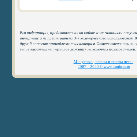
Вся информация, представленная на сайте www.ruminus.ru получе
интернете и не предназначена для коммерческого использования. 
другой контент принадлежат их авторам. Ответственность за н
вышеуказанных материалов ложится на конечных пользователей.
Минусовки, плюсы и тексты песен,
2007—2026 © www.ruminus.ru