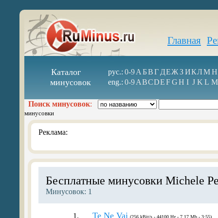
Главная
Ре
Каталог
рус.:
0-9
А
Б
В
Г
Д
Е
Ж
З
И
К
Л
М
Н
минусовок
eng.:
0-9
A
B
C
D
E
F
G
H
I
J
K
L
M
Поиск минусовок
:
минусовки
Реклама:
Бесплатные минусовки Michele Pe
Минусовок: 1
Te Ne Vai
1.
(256 kBit/s - 44100 Hz - 7.17 Mb - 3:55)