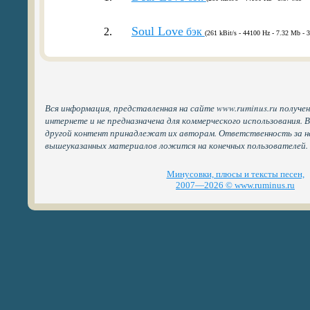
Soul Love
2.
бэк
(261 kBit/s - 44100 Hz - 7.32 Mb - 3
Вся информация, представленная на сайте www.ruminus.ru получе
интернете и не предназначена для коммерческого использования. 
другой контент принадлежат их авторам. Ответственность за н
вышеуказанных материалов ложится на конечных пользователей.
Минусовки, плюсы и тексты песен,
2007—2026 © www.ruminus.ru