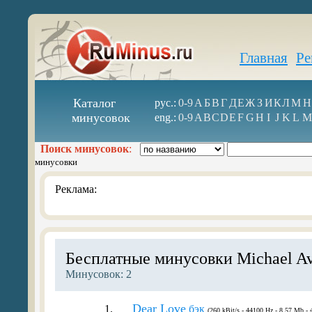
Главная
Ре
Каталог
рус.:
0-9
А
Б
В
Г
Д
Е
Ж
З
И
К
Л
М
Н
минусовок
eng.:
0-9
A
B
C
D
E
F
G
H
I
J
K
L
M
Поиск минусовок
:
минусовки
Реклама:
Бесплатные минусовки Michael A
Минусовок: 2
Dear Love
1.
бэк
(260 kBit/s - 44100 Hz - 8.57 Mb - 