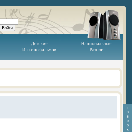
Детские
Национальные
Из кинофильмов
Разное
↑
в
в
е
р
х