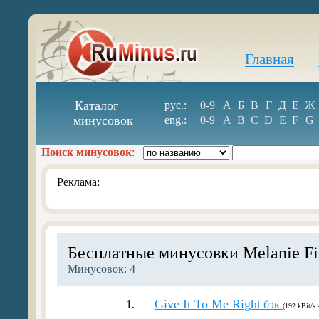
Главная
Каталог
рус.:
0-9
А
Б
В
Г
Д
Е
Ж
минусовок
eng.:
0-9
A
B
C
D
E
F
G
Поиск минусовок
:
Реклама:
Бесплатные минусовки Melanie Fi
Минусовок: 4
Give It To Me Right
1.
бэк
(192 kBit/s 