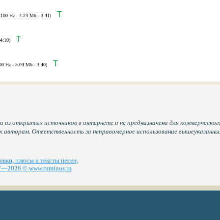
T
4100 Hz - 4.23 Mb - 3:41)
T
4:10)
T
00 Hz - 5.04 Mb - 3:40)
а из открытых источников в интернете и не предназначена для коммерческого
их авторам. Ответственность за неправомерное использование вышеуказанн
вки, плюсы и тексты песен,
—2026 © www.ruminus.ru