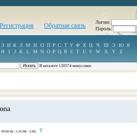
Логин:
Регистрация
Обратная связь
Пароль:
З
И
К
Л
М
Н
О
П
Р
С
Т
У
Ф
Х
Ц
Ч
Ш
Э
Ю
Я
H
I
J
K
L
M
N
O
P
Q
R
S
T
U
V
W
X
Y
Z
В каталоге 130574 минусовки
ona
T
- 44100 Hz - 5.18 Mb - 3:46)