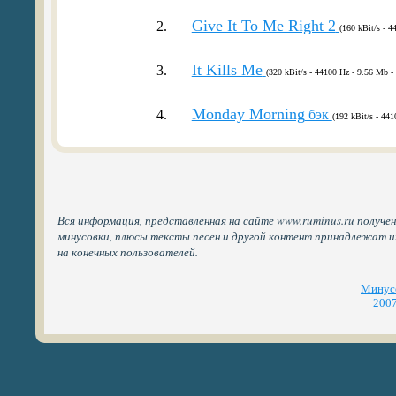
Give It To Me Right 2
2.
(160 kBit/s - 4
It Kills Me
3.
(320 kBit/s - 44100 Hz - 9.56 Mb - 
Monday Morning
4.
бэк
(192 kBit/s - 441
Вся информация, представленная на сайте www.ruminus.ru получен
минусовки, плюсы тексты песен и другой контент принадлежат 
на конечных пользователей.
Минусо
2007