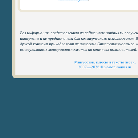
Вся информация, представленная на сайте www.ruminus.ru получе
интернете и не предназначена для коммерческого использования. 
другой контент принадлежат их авторам. Ответственность за н
вышеуказанных материалов ложится на конечных пользователей.
Минусовки, плюсы и тексты песен,
2007—2026 © www.ruminus.ru