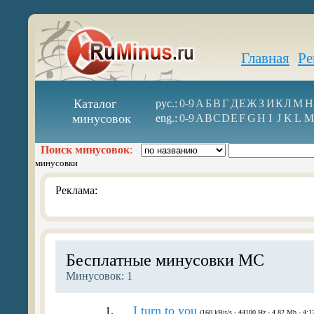
Главная
Ре
Каталог
рус.:
0-9
А
Б
В
Г
Д
Е
Ж
З
И
К
Л
М
Н
минусовок
eng.:
0-9
A
B
C
D
E
F
G
H
I
J
K
L
M
Поиск минусовок
:
минусовки
Реклама:
Бесплатные минусовки MC
Минусовок: 1
I turn to you
1.
(160 kBit/s - 44100 Hz - 4.82 Mb - 4:1