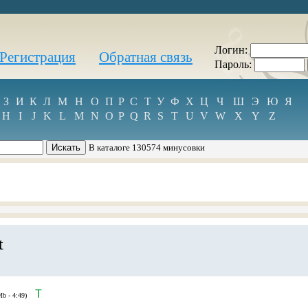
Логин:
Регистрация
Обратная связь
Пароль:
З
И
К
Л
М
Н
О
П
Р
С
Т
У
Ф
Х
Ц
Ч
Ш
Э
Ю
Я
H
I
J
K
L
M
N
O
P
Q
R
S
T
U
V
W
X
Y
Z
В каталоге 130574 минусовки
t
T
Mb - 4:49)