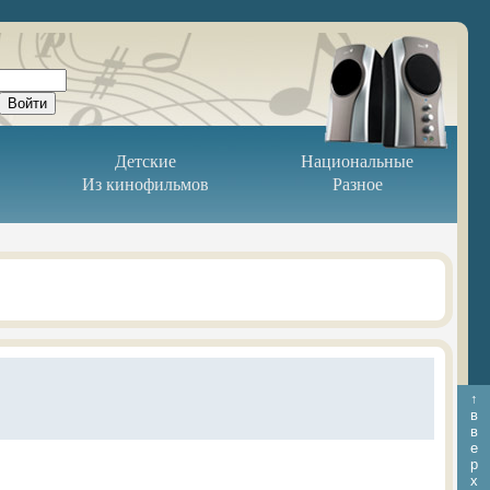
Детские
Национальные
Из кинофильмов
Разное
↑
в
в
е
р
х