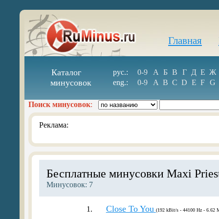
Главная
Каталог
рус.:
0-9
А
Б
В
Г
Д
Е
Ж
минусовок
eng.:
0-9
A
B
C
D
E
F
G
Поиск минусовок
:
Реклама:
Бесплатные минусовки Maxi Pries
Минусовок: 7
Close To You
1.
(192 kBit/s - 44100 Hz - 6.62 