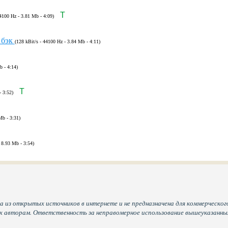
T
44100 Hz - 3.81 Mb - 4:09)
бэк
(128 kBit/s - 44100 Hz - 3.84 Mb - 4:11)
b - 4:14)
T
- 3:52)
Mb - 3:31)
 8.93 Mb - 3:54)
а из открытых источников в интернете и не предназначена для коммерческого
их авторам. Ответственность за неправомерное использование вышеуказанн