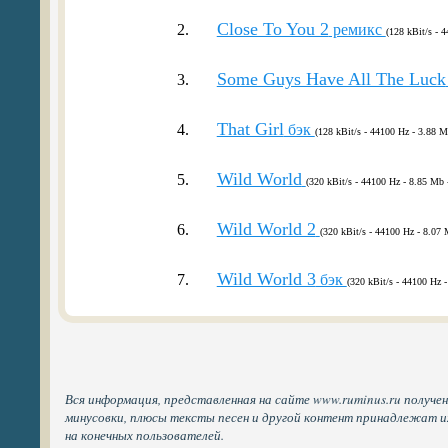
Close To You 2
2.
ремикс
(128 kBit/s - 
Some Guys Have All The Luck
3.
That Girl
4.
бэк
(128 kBit/s - 44100 Hz - 3.88 M
Wild World
5.
(320 kBit/s - 44100 Hz - 8.85 Mb 
Wild World 2
6.
(320 kBit/s - 44100 Hz - 8.07 
Wild World 3
7.
бэк
(320 kBit/s - 44100 Hz -
Вся информация, представленная на сайте www.ruminus.ru получен
минусовки, плюсы тексты песен и другой контент принадлежат 
на конечных пользователей.