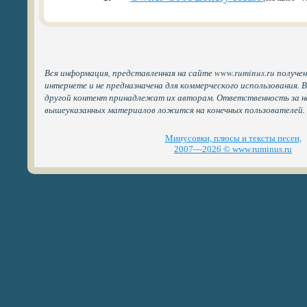
Вся информация, представленная на сайте www.ruminus.ru получе
интернете и не предназначена для коммерческого использования. 
другой контент принадлежат их авторам. Ответственность за н
вышеуказанных материалов ложится на конечных пользователей.
Минусовки, плюсы и тексты песен,
2007—2026 © www.ruminus.ru