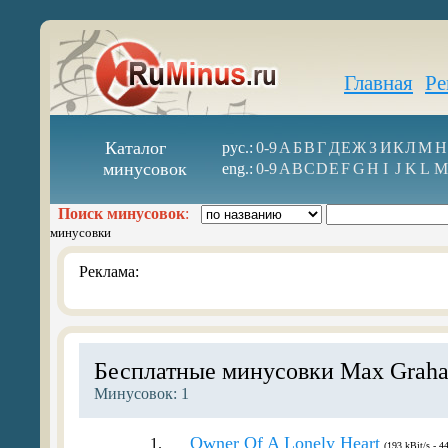
Главная
Ре
Каталог
рус.:
0-9
А
Б
В
Г
Д
Е
Ж
З
И
К
Л
М
Н
минусовок
eng.:
0-9
A
B
C
D
E
F
G
H
I
J
K
L
M
Поиск минусовок
:
минусовки
Реклама:
Бесплатные минусовки Max Grah
Минусовок: 1
Owner Of A Lonely Heart
1.
(193 kBit/s - 4