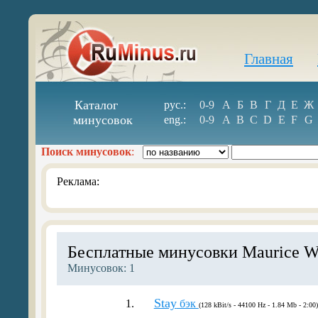
Главная
Каталог
рус.:
0-9
А
Б
В
Г
Д
Е
Ж
минусовок
eng.:
0-9
A
B
C
D
E
F
G
Поиск минусовок
:
Реклама:
Бесплатные минусовки Maurice W
Минусовок: 1
Stay
1.
бэк
(128 kBit/s - 44100 Hz - 1.84 Mb - 2:00)