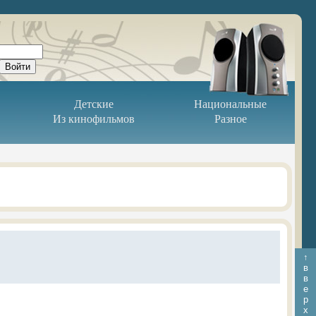
Детские
Национальные
Из кинофильмов
Разное
↑
в
в
е
р
х