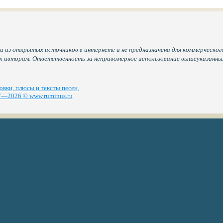
а из открытых источников в интернете и не предназначена для коммерческого
их авторам. Ответственность за неправомерное использование вышеуказанн
вки, плюсы и тексты песен,
—2026 © www.ruminus.ru