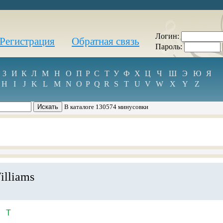
Логин:
Регистрация
Обратная связь
Пароль:
З
И
К
Л
М
Н
О
П
Р
С
Т
У
Ф
Х
Ц
Ч
Ш
Э
Ю
Я
H
I
J
K
L
M
N
O
P
Q
R
S
T
U
V
W
X
Y
Z
В каталоге 130574 минусовки
illiams
T