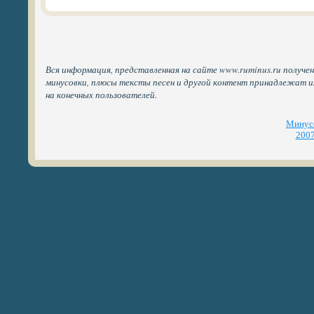
Вся информация, представленная на сайте www.ruminus.ru получен
минусовки, плюсы тексты песен и другой контент принадлежат 
на конечных пользователей.
Минусо
2007