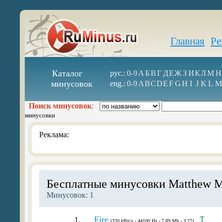
Главная
Ре
Каталог
рус.:
0-9
А
Б
В
Г
Д
Е
Ж
З
И
К
Л
М
Н
минусовок
eng.:
0-9
A
B
C
D
E
F
G
H
I
J
K
L
M
Поиск минусовок
:
минусовки
Реклама:
Бесплатные минусовки Matthew M
Минусовок: 1
Fire
1.
T
(320 kBit/s - 44100 Hz - 7.89 Mb - 3:27)