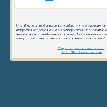
Вся информация, представленная на сайте www.ruminus.ru получе
интернете и не предназначена для коммерческого использования. 
другой контент принадлежат их авторам. Ответственность за н
вышеуказанных материалов ложится на конечных пользователей.
Минусовки, плюсы и тексты песен,
2007—2026 © www.ruminus.ru