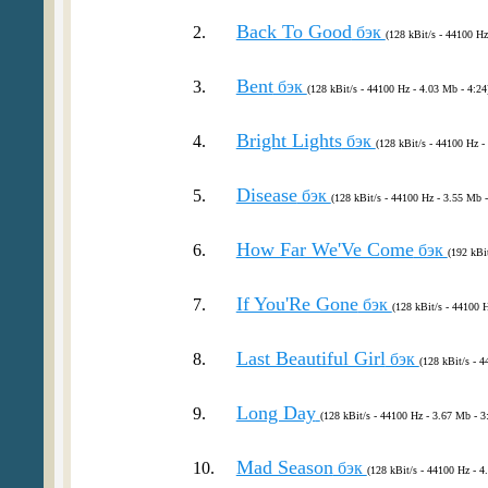
Back To Good
2.
бэк
(128 kBit/s - 44100 Hz
Bent
3.
бэк
(128 kBit/s - 44100 Hz - 4.03 Mb - 4:24
Bright Lights
4.
бэк
(128 kBit/s - 44100 Hz -
Disease
5.
бэк
(128 kBit/s - 44100 Hz - 3.55 Mb -
How Far We'Ve Come
6.
бэк
(192 kBi
If You'Re Gone
7.
бэк
(128 kBit/s - 44100 H
Last Beautiful Girl
8.
бэк
(128 kBit/s - 4
Long Day
9.
(128 kBit/s - 44100 Hz - 3.67 Mb - 3
Mad Season
10.
бэк
(128 kBit/s - 44100 Hz - 4