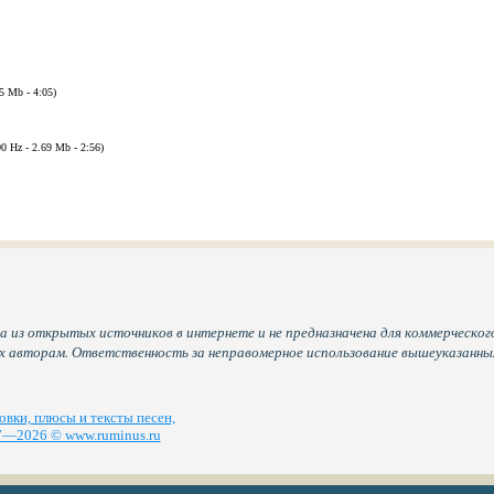
75 Mb - 4:05)
00 Hz - 2.69 Mb - 2:56)
а из открытых источников в интернете и не предназначена для коммерческого
их авторам. Ответственность за неправомерное использование вышеуказанн
вки, плюсы и тексты песен,
—2026 © www.ruminus.ru