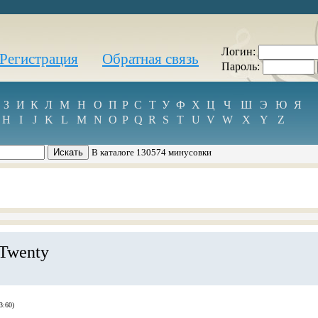
Логин:
Регистрация
Обратная связь
Пароль:
З
И
К
Л
М
Н
О
П
Р
С
Т
У
Ф
Х
Ц
Ч
Ш
Э
Ю
Я
H
I
J
K
L
M
N
O
P
Q
R
S
T
U
V
W
X
Y
Z
В каталоге 130574 минусовки
Twenty
3:60)