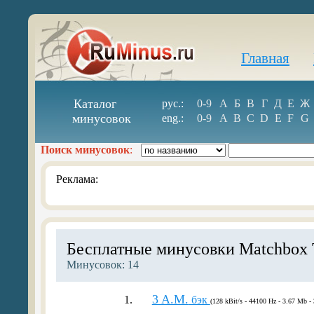
Главная
Каталог
рус.:
0-9
А
Б
В
Г
Д
Е
Ж
минусовок
eng.:
0-9
A
B
C
D
E
F
G
Поиск минусовок
:
Реклама:
Бесплатные минусовки Matchbox 
Минусовок: 14
3 A.M.
1.
бэк
(128 kBit/s - 44100 Hz - 3.67 Mb - 