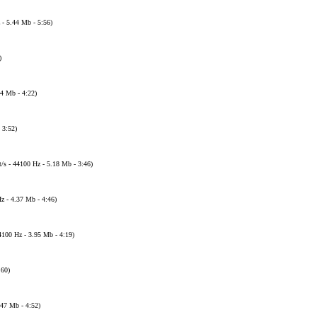
 - 5.44 Mb - 5:56)
)
 4 Mb - 4:22)
 3:52)
t/s - 44100 Hz - 5.18 Mb - 3:46)
z - 4.37 Mb - 4:46)
4100 Hz - 3.95 Mb - 4:19)
:60)
.47 Mb - 4:52)