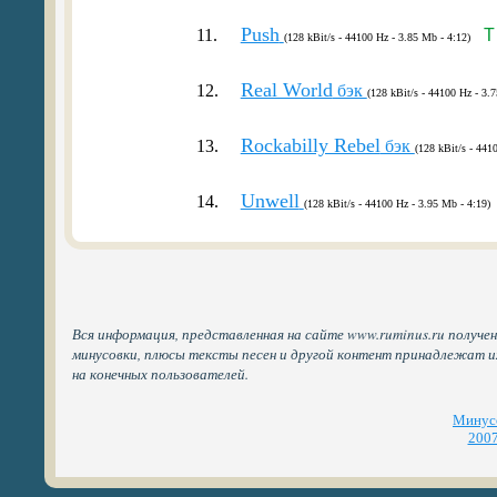
Push
11.
T
(128 kBit/s - 44100 Hz - 3.85 Mb - 4:12)
Real World
12.
бэк
(128 kBit/s - 44100 Hz - 3.
Rockabilly Rebel
13.
бэк
(128 kBit/s - 441
Unwell
14.
(128 kBit/s - 44100 Hz - 3.95 Mb - 4:19)
Вся информация, представленная на сайте www.ruminus.ru получен
минусовки, плюсы тексты песен и другой контент принадлежат 
на конечных пользователей.
Минусо
2007