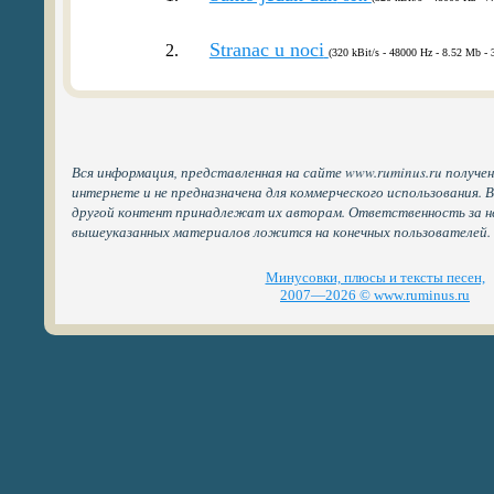
Stranac u noci
2.
(320 kBit/s - 48000 Hz - 8.52 Mb - 
Вся информация, представленная на сайте www.ruminus.ru получе
интернете и не предназначена для коммерческого использования. 
другой контент принадлежат их авторам. Ответственность за н
вышеуказанных материалов ложится на конечных пользователей.
Минусовки, плюсы и тексты песен,
2007—2026 © www.ruminus.ru