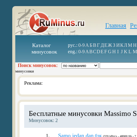
Главная
Ре
Каталог
рус.:
0-9
А
Б
В
Г
Д
Е
Ж
З
И
К
Л
М
Н
минусовок
eng.:
0-9
A
B
C
D
E
F
G
H
I
J
K
L
M
Поиск минусовок
:
минусовки
Реклама:
Бесплатные минусовки Massimo S
Минусовок: 2
Samo jedan dan
1.
бэк
(320 kBit/s - 48000 Hz - 7