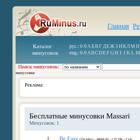
Главная
Ре
Каталог
рус.:
0-9
А
Б
В
Г
Д
Е
Ж
З
И
К
Л
М
Н
минусовок
eng.:
0-9
A
B
C
D
E
F
G
H
I
J
K
L
M
Поиск минусовок
:
минусовки
Реклама:
Бесплатные минусовки Massari
Минусовок: 1
Be Easy
1.
(256 kBit/s - 48000 Hz - 5.92 Mb - 3:14)