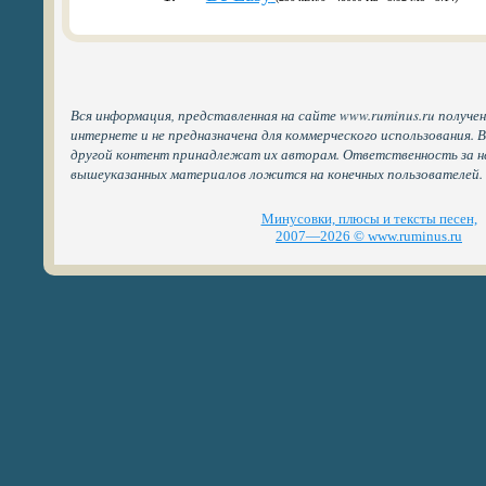
Вся информация, представленная на сайте www.ruminus.ru получе
интернете и не предназначена для коммерческого использования. 
другой контент принадлежат их авторам. Ответственность за н
вышеуказанных материалов ложится на конечных пользователей.
Минусовки, плюсы и тексты песен,
2007—2026 © www.ruminus.ru