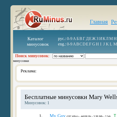
Главная
Ре
Каталог
рус.:
0-9
А
Б
В
Г
Д
Е
Ж
З
И
К
Л
М
Н
минусовок
eng.:
0-9
A
B
C
D
E
F
G
H
I
J
K
L
M
Поиск минусовок
:
минусовки
Реклама:
Бесплатные минусовки Mary Well
Минусовок: 1
My Guy
1.
T
(192 kBit/s - 44100 Hz - 3.99 Mb - 2:54)