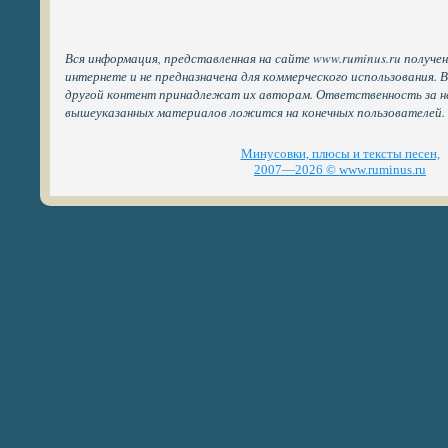
Вся информация, представленная на сайте www.ruminus.ru получе
интернете и не предназначена для коммерческого использования. 
другой контент принадлежат их авторам. Ответственность за н
вышеуказанных материалов ложится на конечных пользователей.
Минусовки, плюсы и тексты песен,
2007—2026 © www.ruminus.ru