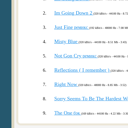
Im Going Down 2
2.
(320 kBit/s - 44100 Hz - 8.7
Just Fine
3.
ремикс
(192 kBit/s - 48000 Hz - 7.08 Mb
Misty Blue
4.
(320 kBit/s - 44100 Hz - 8.51 Mb - 3:43)
Not Gon Cry
5.
ремикс
(320 kBit/s - 44100 Hz - 
Reflections ( I remember )
6.
(320 kBit/s - 
Right Now
7.
(320 kBit/s - 48000 Hz - 8.85 Mb - 3:52)
Sorry Seems To Be The Hardest W
8.
The One
9.
бэк
(169 kBit/s - 44100 Hz - 4.22 Mb - 3:30