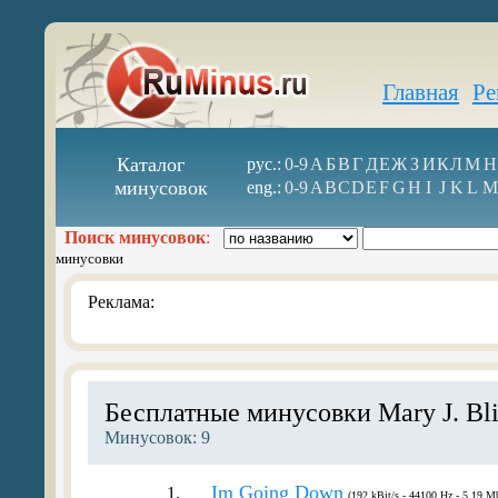
Главная
Ре
Каталог
рус.:
0-9
А
Б
В
Г
Д
Е
Ж
З
И
К
Л
М
Н
минусовок
eng.:
0-9
A
B
C
D
E
F
G
H
I
J
K
L
M
Поиск минусовок
:
минусовки
Реклама:
Бесплатные минусовки Mary J. Bl
Минусовок: 9
Im Going Down
1.
(192 kBit/s - 44100 Hz - 5.19 Mb