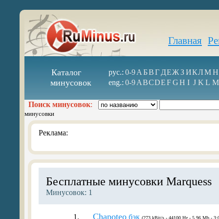
Главная
Ре
Каталог
рус.:
0-9
А
Б
В
Г
Д
Е
Ж
З
И
К
Л
М
Н
минусовок
eng.:
0-9
A
B
C
D
E
F
G
H
I
J
K
L
M
Поиск минусовок
:
минусовки
Реклама:
Бесплатные минусовки Marquess
Минусовок: 1
Chapoteo
1.
бэк
(273 kBit/s - 44100 Hz - 5.96 Mb - 3: