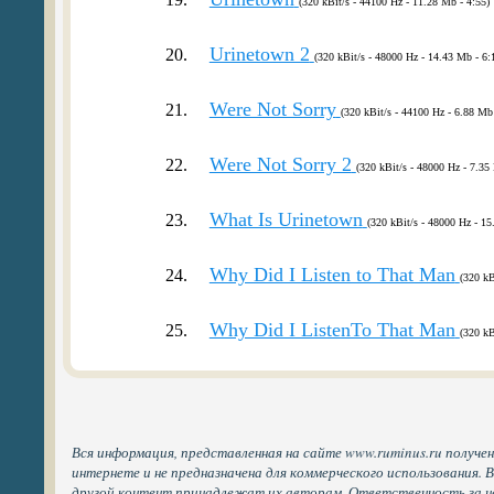
(320 kBit/s - 44100 Hz - 11.28 Mb - 4:55)
Urinetown 2
20.
(320 kBit/s - 48000 Hz - 14.43 Mb - 6:
Were Not Sorry
21.
(320 kBit/s - 44100 Hz - 6.88 Mb 
Were Not Sorry 2
22.
(320 kBit/s - 48000 Hz - 7.35
What Is Urinetown
23.
(320 kBit/s - 48000 Hz - 15
Why Did I Listen to That Man
24.
(320 kB
Why Did I ListenTo That Man
25.
(320 kB
Вся информация, представленная на сайте www.ruminus.ru получе
интернете и не предназначена для коммерческого использования. 
другой контент принадлежат их авторам. Ответственность за н