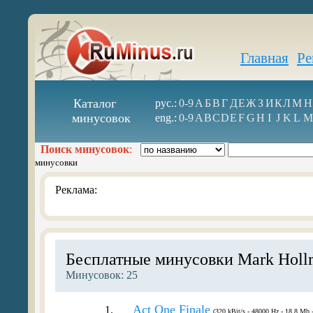
Главная
Ре
Каталог
рус.:
0-9
А
Б
В
Г
Д
Е
Ж
З
И
К
Л
М
Н
минусовок
eng.:
0-9
A
B
C
D
E
F
G
H
I
J
K
L
M
Поиск минусовок
:
минусовки
Реклама:
Бесплатные минусовки Mark Holl
Минусовок: 25
Act One Finale
1.
(320 kBit/s - 48000 Hz - 18.8 Mb -