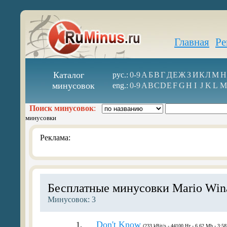
Главная
Ре
Каталог
рус.:
0-9
А
Б
В
Г
Д
Е
Ж
З
И
К
Л
М
Н
минусовок
eng.:
0-9
A
B
C
D
E
F
G
H
I
J
K
L
M
Поиск минусовок
:
минусовки
Реклама:
Бесплатные минусовки Mario Win
Минусовок: 3
Don't Know
1.
(233 kBit/s - 44100 Hz - 6.62 Mb - 3:58