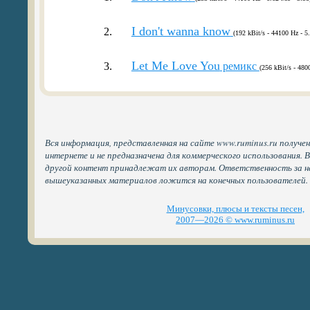
I don't wanna know
2.
(192 kBit/s - 44100 Hz - 5
Let Me Love You
3.
ремикс
(256 kBit/s - 480
Вся информация, представленная на сайте www.ruminus.ru получе
интернете и не предназначена для коммерческого использования. 
другой контент принадлежат их авторам. Ответственность за н
вышеуказанных материалов ложится на конечных пользователей.
Минусовки, плюсы и тексты песен,
2007—2026 © www.ruminus.ru