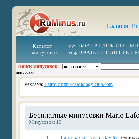
Главная
Ре
Каталог
рус.:
0-9
А
Б
В
Г
Д
Е
Ж
З
И
К
Л
М
Н
минусовок
eng.:
0-9
A
B
C
D
E
F
G
H
I
J
K
L
M
Поиск минусовок
:
минусовки
Реклама:
Взято с http://cardiology-club.com
Бесплатные минусовки Marie Lafo
Минусовок: 10
Il a neige sur yesterday
1.
бэк
(320 kBit/s -