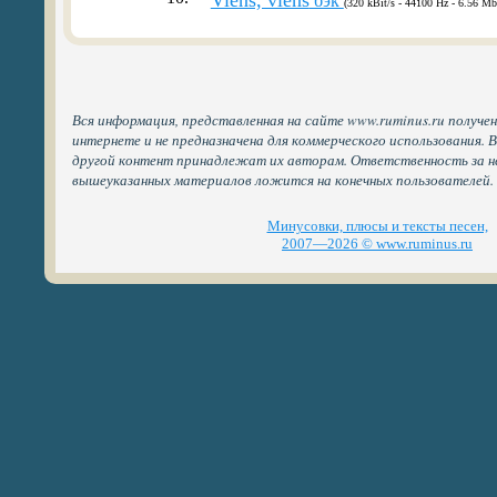
Viens, viens
бэк
(320 kBit/s - 44100 Hz - 6.56 Mb
Вся информация, представленная на сайте www.ruminus.ru получе
интернете и не предназначена для коммерческого использования. 
другой контент принадлежат их авторам. Ответственность за н
вышеуказанных материалов ложится на конечных пользователей.
Минусовки, плюсы и тексты песен,
2007—2026 © www.ruminus.ru