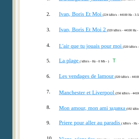
Ivan, Boris Et Moi
2.
(224 kBit/s - 44100 Hz - 3.
Ivan, Boris Et Moi 2
3.
(320 kBit/s - 44100 Hz -
4.
L'air que tu jouais pour moi
(320 kBit/s 
La plage
5.
T
( kBit/s - Hz - 0 Mb - )
Les vendages de lamour
6.
(320 kBit/s - 4410
7.
Manchester et Liverpool
(256 kBit/s - 4410
8.
Mon amour, mon ami
задавка
(192 kBit
Priere pour aller au paradis
9.
( kBit/s - Hz 
10.