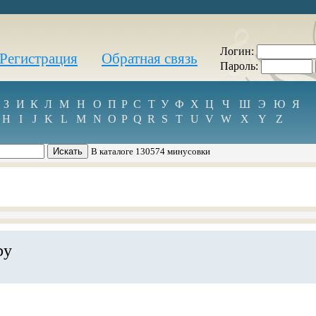
Логин:
Регистрация
Обратная связь
Пароль:
З
И
К
Л
М
Н
О
П
Р
С
Т
У
Ф
Х
Ц
Ч
Ш
Э
Ю
Я
H
I
J
K
L
M
N
O
P
Q
R
S
T
U
V
W
X
Y
Z
В каталоге 130574 минусовки
by