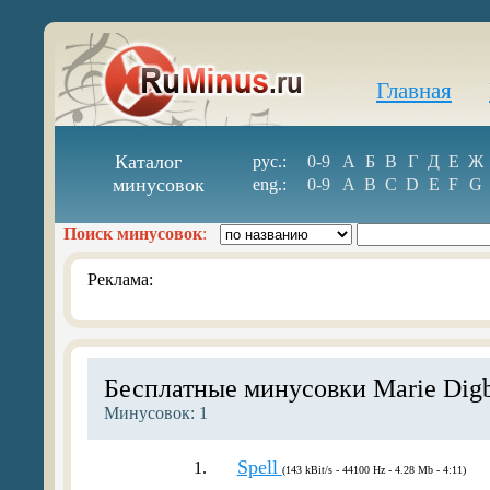
Главная
Каталог
рус.:
0-9
А
Б
В
Г
Д
Е
Ж
минусовок
eng.:
0-9
A
B
C
D
E
F
G
Поиск минусовок
:
Реклама:
Бесплатные минусовки Marie Dig
Минусовок: 1
Spell
1.
(143 kBit/s - 44100 Hz - 4.28 Mb - 4:11)