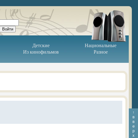
Детские
Национальные
Из кинофильмов
Разное
↑
в
в
е
р
х