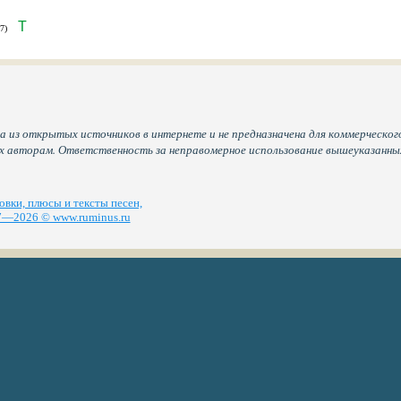
T
7)
а из открытых источников в интернете и не предназначена для коммерческого
их авторам. Ответственность за неправомерное использование вышеуказанн
вки, плюсы и тексты песен,
—2026 © www.ruminus.ru