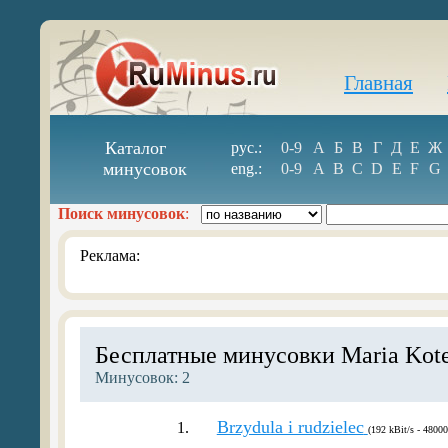
Главная
Каталог
рус.:
0-9
А
Б
В
Г
Д
Е
Ж
минусовок
eng.:
0-9
A
B
C
D
E
F
G
Поиск минусовок
:
Реклама:
Бесплатные минусовки Maria Kote
Минусовок: 2
Brzydula i rudzielec
1.
(192 kBit/s - 48000