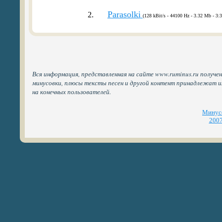
Parasolki
2.
(128 kBit/s - 44100 Hz - 3.32 Mb - 3:3
Вся информация, представленная на сайте www.ruminus.ru получен
минусовки, плюсы тексты песен и другой контент принадлежат 
на конечных пользователей.
Минусо
2007