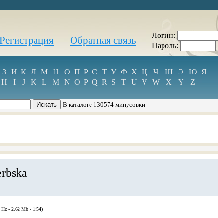
Логин:
Регистрация
Обратная связь
Пароль:
З
И
К
Л
М
Н
О
П
Р
С
Т
У
Ф
Х
Ц
Ч
Ш
Э
Ю
Я
H
I
J
K
L
M
N
O
P
Q
R
S
T
U
V
W
X
Y
Z
В каталоге 130574 минусовки
rbska
 Hz - 2.62 Mb - 1:54)