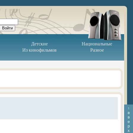
Детские
Национальные
Из кинофильмов
Разное
↑
в
в
е
р
х