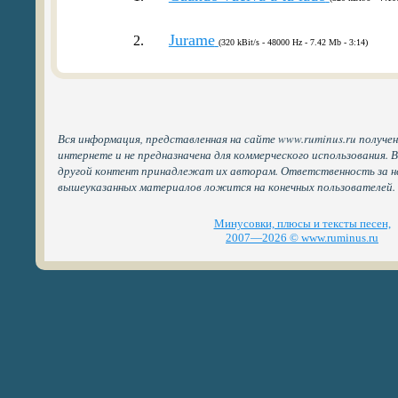
Jurame
2.
(320 kBit/s - 48000 Hz - 7.42 Mb - 3:14)
Вся информация, представленная на сайте www.ruminus.ru получе
интернете и не предназначена для коммерческого использования. 
другой контент принадлежат их авторам. Ответственность за н
вышеуказанных материалов ложится на конечных пользователей.
Минусовки, плюсы и тексты песен,
2007—2026 © www.ruminus.ru