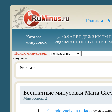
Главная
Ре
Каталог
рус.:
0-9
А
Б
В
Г
Д
Е
Ж
З
И
К
Л
М
Н
минусовок
eng.:
0-9
A
B
C
D
E
F
G
H
I
J
K
L
M
Поиск минусовок
:
минусовки
Реклама:
Бесплатные минусовки Maria Grev
Минусовок: 2
Cuando vuelva a tu lado
1.
(320 kBit/s - 4410