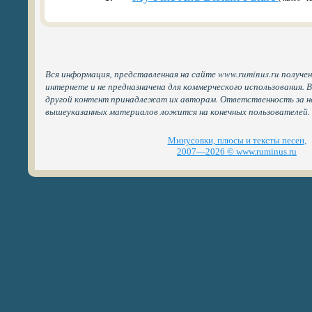
Вся информация, представленная на сайте www.ruminus.ru получе
интернете и не предназначена для коммерческого использования. 
другой контент принадлежат их авторам. Ответственность за н
вышеуказанных материалов ложится на конечных пользователей.
Минусовки, плюсы и тексты песен,
2007—2026 © www.ruminus.ru