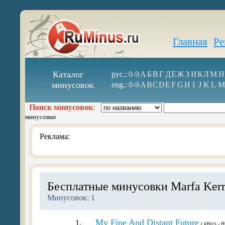
Главная
Ре
Каталог
рус.:
0-9
А
Б
В
Г
Д
Е
Ж
З
И
К
Л
М
Н
минусовок
eng.:
0-9
A
B
C
D
E
F
G
H
I
J
K
L
M
Поиск минусовок
:
минусовки
Реклама:
Бесплатные минусовки Marfa Ker
Минусовок: 1
My Fine And Distant Future
1.
( kBit/s - H