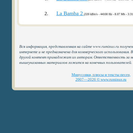
La Bamba 2
2.
(320 kBit/s - 44100 Hz - 8.07 Mb - 3:31
Вся информация, представленная на сайте www.ruminus.ru получе
интернете и не предназначена для коммерческого использования. 
другой контент принадлежат их авторам. Ответственность за н
вышеуказанных материалов ложится на конечных пользователей.
Минусовки, плюсы и тексты песен,
2007—2026 © www.ruminus.ru