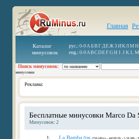
Главная
Ре
Каталог
рус.:
0-9
А
Б
В
Г
Д
Е
Ж
З
И
К
Л
М
Н
минусовок
eng.:
0-9
A
B
C
D
E
F
G
H
I
J
K
L
M
Поиск минусовок
:
минусовки
Реклама:
Бесплатные минусовки Marco Da S
Минусовок: 2
La Bamba
1.
бэк
(256 kBit/s - 44100 Hz - 5.56 Mb - 3