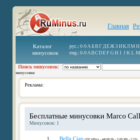
Главная
Ре
Каталог
рус.:
0-9
А
Б
В
Г
Д
Е
Ж
З
И
К
Л
М
Н
минусовок
eng.:
0-9
A
B
C
D
E
F
G
H
I
J
K
L
M
Поиск минусовок
:
минусовки
Реклама:
Бесплатные минусовки Marco Call
Минусовок: 1
Bella Ciao
1.
(192 kBit/s - 44100 Hz - 3.09 Mb - 2:15)