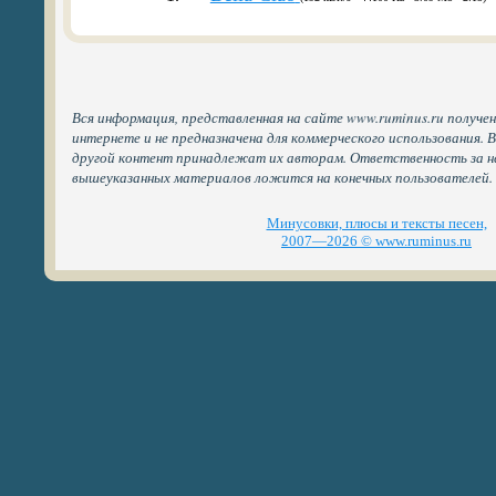
Вся информация, представленная на сайте www.ruminus.ru получе
интернете и не предназначена для коммерческого использования. 
другой контент принадлежат их авторам. Ответственность за н
вышеуказанных материалов ложится на конечных пользователей.
Минусовки, плюсы и тексты песен,
2007—2026 © www.ruminus.ru