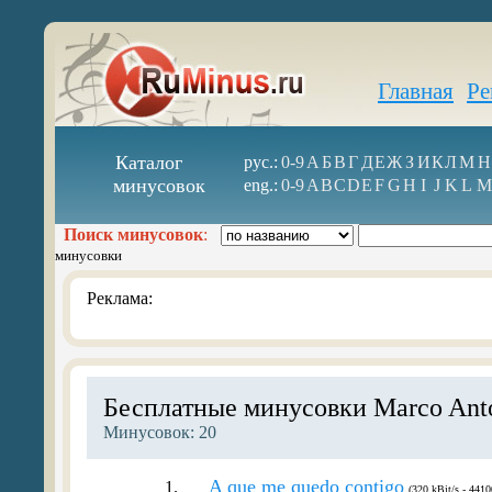
Главная
Ре
Каталог
рус.:
0-9
А
Б
В
Г
Д
Е
Ж
З
И
К
Л
М
Н
минусовок
eng.:
0-9
A
B
C
D
E
F
G
H
I
J
K
L
M
Поиск минусовок
:
минусовки
Реклама:
Бесплатные минусовки Marco Anto
Минусовок: 20
A que me quedo contigo
1.
(320 kBit/s - 4410