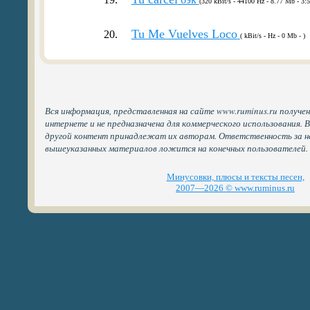
(320 kBit/s - 44100 Hz - 8.77 Mb - 3:5
Tu Me Vuelves Loco
20.
( kBit/s - Hz - 0 Mb - )
Вся информация, представленная на сайте www.ruminus.ru получе
интернете и не предназначена для коммерческого использования. 
другой контент принадлежат их авторам. Ответственность за н
вышеуказанных материалов ложится на конечных пользователей.
Минусовки, плюсы и тексты песен,
2007—2026 © www.ruminus.ru