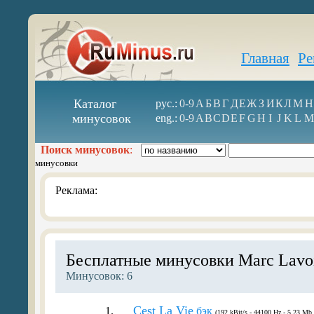
Главная
Ре
Каталог
рус.:
0-9
А
Б
В
Г
Д
Е
Ж
З
И
К
Л
М
Н
минусовок
eng.:
0-9
A
B
C
D
E
F
G
H
I
J
K
L
M
Поиск минусовок
:
минусовки
Реклама:
Бесплатные минусовки Marc Lavo
Минусовок: 6
Cest La Vie
1.
бэк
(192 kBit/s - 44100 Hz - 5.23 Mb 