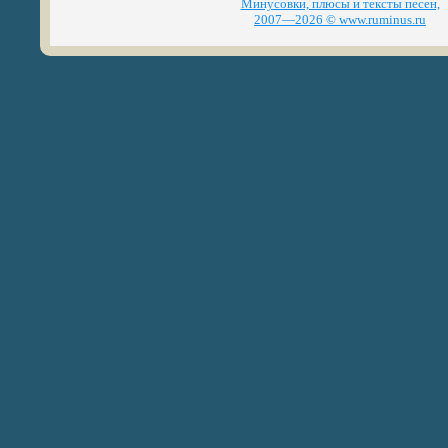
Минусовки, плюсы и тексты песен,
2007—2026 © www.ruminus.ru