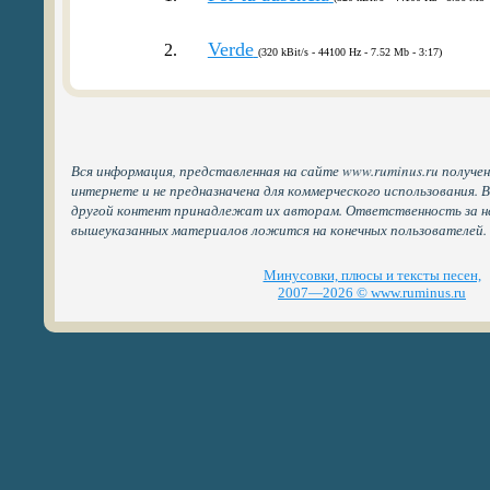
Verde
2.
(320 kBit/s - 44100 Hz - 7.52 Mb - 3:17)
Вся информация, представленная на сайте www.ruminus.ru получе
интернете и не предназначена для коммерческого использования. 
другой контент принадлежат их авторам. Ответственность за н
вышеуказанных материалов ложится на конечных пользователей.
Минусовки, плюсы и тексты песен,
2007—2026 © www.ruminus.ru