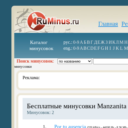
Главная
Ре
Каталог
рус.:
0-9
А
Б
В
Г
Д
Е
Ж
З
И
К
Л
М
Н
минусовок
eng.:
0-9
A
B
C
D
E
F
G
H
I
J
K
L
M
Поиск минусовок
:
минусовки
Реклама:
Бесплатные минусовки Manzanita
Минусовок: 2
Por tu ausencia
1.
(320 kBit/s - 44100 Hz - 8.36 Mb -