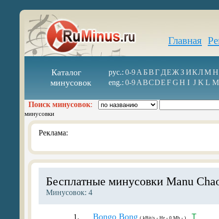
Главная
Ре
Каталог
рус.:
0-9
А
Б
В
Г
Д
Е
Ж
З
И
К
Л
М
Н
минусовок
eng.:
0-9
A
B
C
D
E
F
G
H
I
J
K
L
M
Поиск минусовок
:
минусовки
Реклама:
Бесплатные минусовки Manu Cha
Минусовок: 4
Bongo Bong
1.
T
( kBit/s - Hz - 0 Mb - )