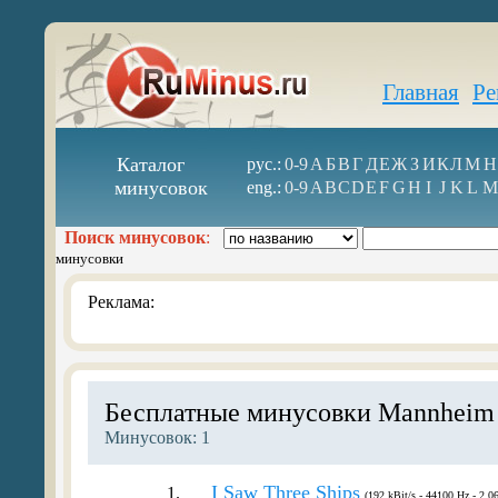
Главная
Ре
Каталог
рус.:
0-9
А
Б
В
Г
Д
Е
Ж
З
И
К
Л
М
Н
минусовок
eng.:
0-9
A
B
C
D
E
F
G
H
I
J
K
L
M
Поиск минусовок
:
минусовки
Реклама:
Бесплатные минусовки Mannheim 
Минусовок: 1
I Saw Three Ships
1.
(192 kBit/s - 44100 Hz - 2.0