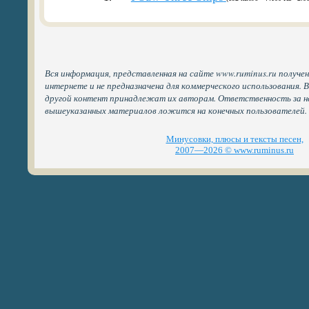
Вся информация, представленная на сайте www.ruminus.ru получе
интернете и не предназначена для коммерческого использования. 
другой контент принадлежат их авторам. Ответственность за н
вышеуказанных материалов ложится на конечных пользователей.
Минусовки, плюсы и тексты песен,
2007—2026 © www.ruminus.ru