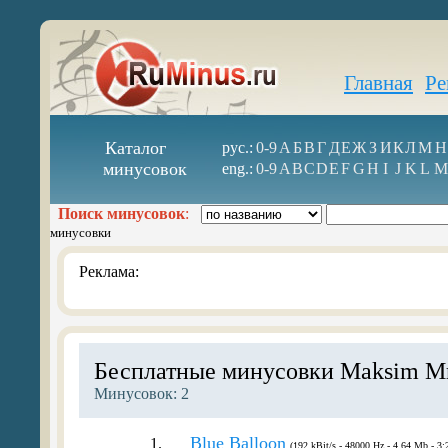
Главная
Ре
Каталог
рус.:
0-9
А
Б
В
Г
Д
Е
Ж
З
И
К
Л
М
Н
минусовок
eng.:
0-9
A
B
C
D
E
F
G
H
I
J
K
L
M
Поиск минусовок
:
минусовки
Реклама:
Бесплатные минусовки Maksim Mr
Минусовок: 2
Blue Balloon
1.
(192 kBit/s - 48000 Hz - 4.64 Mb - 3: