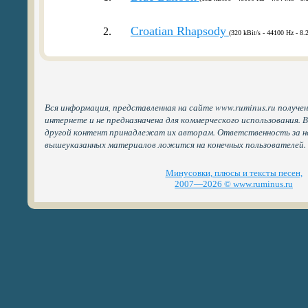
Croatian Rhapsody
2.
(320 kBit/s - 44100 Hz - 8.
Вся информация, представленная на сайте www.ruminus.ru получе
интернете и не предназначена для коммерческого использования. 
другой контент принадлежат их авторам. Ответственность за н
вышеуказанных материалов ложится на конечных пользователей.
Минусовки, плюсы и тексты песен,
2007—2026 © www.ruminus.ru