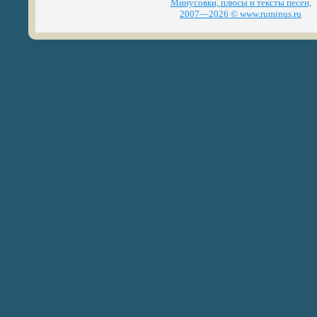
Минусовки, плюсы и тексты песен,
2007—2026 © www.ruminus.ru