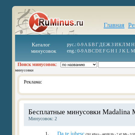
Главная
Ре
Каталог
рус.:
0-9
А
Б
В
Г
Д
Е
Ж
З
И
К
Л
М
Н
минусовок
eng.:
0-9
A
B
C
D
E
F
G
H
I
J
K
L
M
Поиск минусовок
:
минусовки
Реклама:
Бесплатные минусовки Madalina 
Минусовок: 2
Da te iubesc
1.
(261 kBit/s - 44100 Hz - 7.42 Mb - 3:59