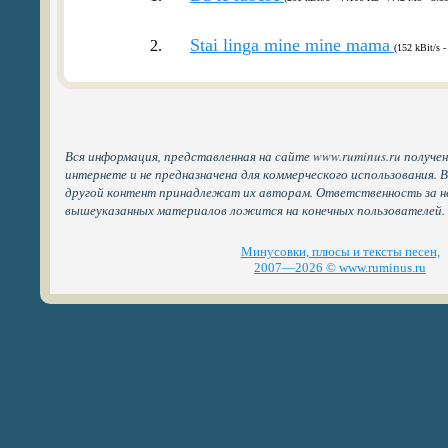
Stai linga mine mine mama
2.
(152 kBit/s 
Вся информация, представленная на сайте www.ruminus.ru получе
интернете и не предназначена для коммерческого использования. 
другой контент принадлежат их авторам. Ответственность за н
вышеуказанных материалов ложится на конечных пользователей.
Минусовки, плюсы и тексты песен,
2007—2026 © www.ruminus.ru