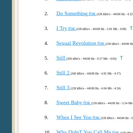
Do Something
2.
бэк
(128 kBit/s - 44100 Hz - 4.22
I Try
3.
бэк
T
(128 kBit/s - 44100 Hz - 3.81 Mb - 4:09)
Sexual Revolution
4.
бэк
(128 kBit/s - 44100 Hz
Still
5.
T
(320 kBit/s - 44100 Hz - 9.27 Mb - 4:03)
Still 2
6.
(160 kBit/s - 44100 Hz - 4.91 Mb - 4:17)
Still 3
7.
(128 kBit/s - 44100 Hz - 4.04 Mb - 4:24)
Sweet Baby
8.
бэк
(128 kBit/s - 44100 Hz - 3.54 Mb 
When I See You
9.
бэк
(128 kBit/s - 44100 Hz - 3
Why DidnT You Call Me
10.
бэк
(128 kBit/