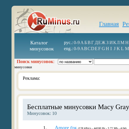
Главная
Ре
Каталог
рус.:
0-9
А
Б
В
Г
Д
Е
Ж
З
И
К
Л
М
Н
минусовок
eng.:
0-9
A
B
C
D
E
F
G
H
I
J
K
L
M
Поиск минусовок
:
минусовки
Реклама:
Бесплатные минусовки Macy Gra
Минусовок: 10
Amore
1.
бэк
(128 kBit/s - 44100 Hz - 3.72 Mb - 4:04)