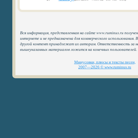
Вся информация, представленная на сайте www.ruminus.ru получе
интернете и не предназначена для коммерческого использования. 
другой контент принадлежат их авторам. Ответственность за н
вышеуказанных материалов ложится на конечных пользователей.
Минусовки, плюсы и тексты песен,
2007—2026 © www.ruminus.ru