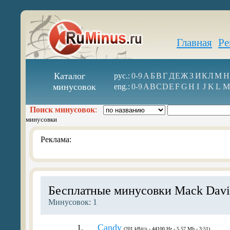
Главная
Ре
Каталог
рус.:
0-9
А
Б
В
Г
Д
Е
Ж
З
И
К
Л
М
Н
минусовок
eng.:
0-9
A
B
C
D
E
F
G
H
I
J
K
L
M
Поиск минусовок
:
минусовки
Реклама:
Бесплатные минусовки Mack Davi
Минусовок: 1
Candy
1.
(201 kBit/s - 44100 Hz - 5.57 Mb - 3:51)