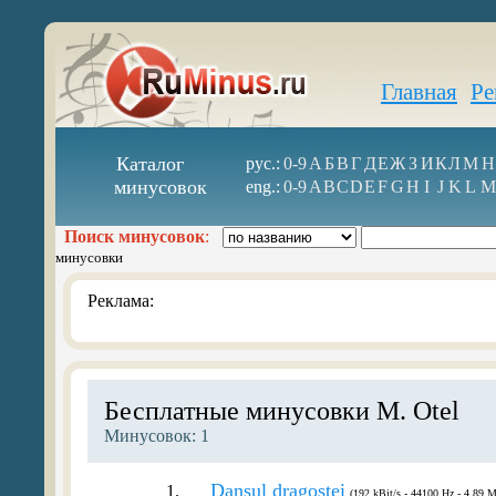
Главная
Ре
Каталог
рус.:
0-9
А
Б
В
Г
Д
Е
Ж
З
И
К
Л
М
Н
минусовок
eng.:
0-9
A
B
C
D
E
F
G
H
I
J
K
L
M
Поиск минусовок
:
минусовки
Реклама:
Бесплатные минусовки M. Otel
Минусовок: 1
Dansul dragostei
1.
(192 kBit/s - 44100 Hz - 4.89 M