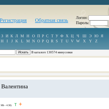
Логин:
Регистрация
Обратная связь
Пароль:
З
И
К
Л
М
Н
О
П
Р
С
Т
У
Ф
Х
Ц
Ч
Ш
Э
Ю
Я
H
I
J
K
L
M
N
O
P
Q
R
S
T
U
V
W
X
Y
Z
В каталоге 130574 минусовки
 Валентина
+
T
9 Mb - 4:30)