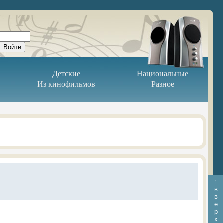
Детские
Национальные
Из кинофильмов
Разное
↑
в
в
е
р
х