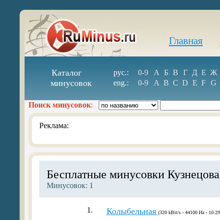
Главная
Каталог
рус.:
0-9
А
Б
В
Г
Д
Е
Ж
минусовок
eng.:
0-9
A
B
C
D
E
F
G
Поиск минусовок
:
Реклама:
Бесплатные минусовки Кузнецова
Минусовок: 1
1.
Колыбельная
(320 kBit/s - 44100 Hz - 10.2