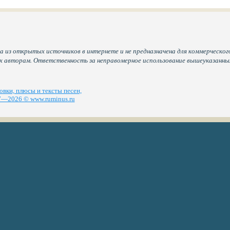
а из открытых источников в интернете и не предназначена для коммерческого
их авторам. Ответственность за неправомерное использование вышеуказанн
вки, плюсы и тексты песен,
—2026 © www.ruminus.ru