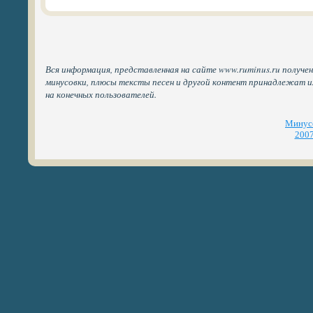
Вся информация, представленная на сайте www.ruminus.ru получен
минусовки, плюсы тексты песен и другой контент принадлежат 
на конечных пользователей.
Минусо
2007