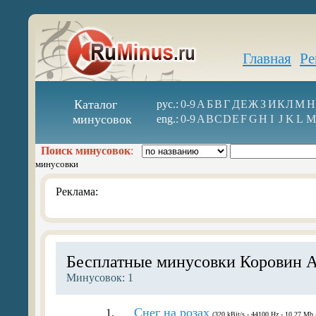
Главная
Ре
Каталог
рус.:
0-9
А
Б
В
Г
Д
Е
Ж
З
И
К
Л
М
Н
минусовок
eng.:
0-9
A
B
C
D
E
F
G
H
I
J
K
L
M
Поиск минусовок
:
минусовки
Реклама:
Бесплатные минусовки Коровин 
Минусовок: 1
Снег на розах
1.
(320 kBit/s - 44100 Hz - 10.27 Mb 