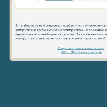
Вся информация, представленная на сайте www.ruminus.ru получе
интернете и не предназначена для коммерческого использования. 
другой контент принадлежат их авторам. Ответственность за н
вышеуказанных материалов ложится на конечных пользователей.
Минусовки, плюсы и тексты песен,
2007—2026 © www.ruminus.ru