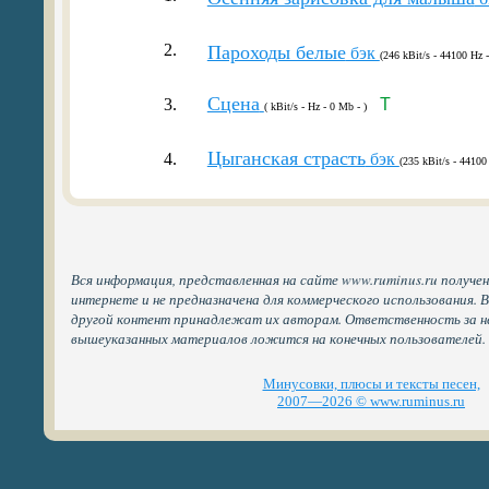
2.
Пароходы белые
бэк
(246 kBit/s - 44100 Hz 
Сцена
3.
T
( kBit/s - Hz - 0 Mb - )
Цыганская страсть
4.
бэк
(235 kBit/s - 44100
Вся информация, представленная на сайте www.ruminus.ru получе
интернете и не предназначена для коммерческого использования. 
другой контент принадлежат их авторам. Ответственность за н
вышеуказанных материалов ложится на конечных пользователей.
Минусовки, плюсы и тексты песен,
2007—2026 © www.ruminus.ru