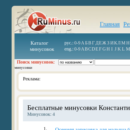
Главная
Ре
Каталог
рус.:
0-9
А
Б
В
Г
Д
Е
Ж
З
И
К
Л
М
Н
минусовок
eng.:
0-9
A
B
C
D
E
F
G
H
I
J
K
L
M
Поиск минусовок
:
минусовки
Реклама:
Бесплатные минусовки Константи
Минусовок: 4
1.
Осенняя зарисовка для малыша
б