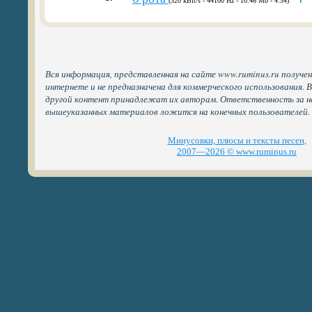
(320 kBit/s - 44100 Hz - 10.46 Mb - 4:34)
Вся информация, представленная на сайте www.ruminus.ru получе
интернете и не предназначена для коммерческого использования. 
другой контент принадлежат их авторам. Ответственность за н
вышеуказанных материалов ложится на конечных пользователей.
Минусовки, плюсы и тексты песен,
2007—2026 © www.ruminus.ru