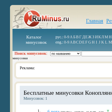
Главная
Ре
Каталог
рус.:
0-9
А
Б
В
Г
Д
Е
Ж
З
И
К
Л
М
Н
минусовок
eng.:
0-9
A
B
C
D
E
F
G
H
I
J
K
L
M
Поиск минусовок
:
минусовки
Реклама:
Бесплатные минусовки Коноплян
Минусовок: 1
1.
6 рота
T