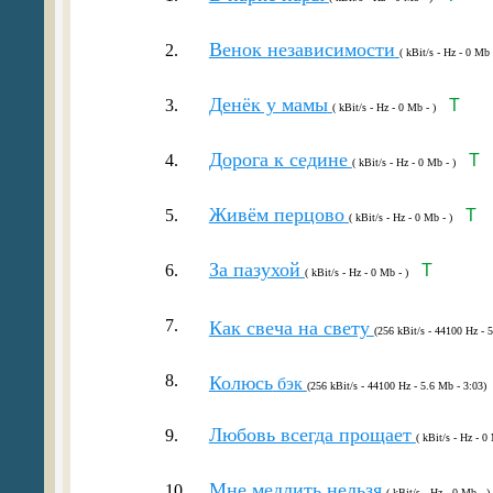
Венок независимости
2.
( kBit/s - Hz - 0 Mb 
Денёк у мамы
3.
T
( kBit/s - Hz - 0 Mb - )
Дорога к седине
4.
T
( kBit/s - Hz - 0 Mb - )
Живём перцово
5.
T
( kBit/s - Hz - 0 Mb - )
За пазухой
6.
T
( kBit/s - Hz - 0 Mb - )
7.
Как свеча на свету
(256 kBit/s - 44100 Hz - 
8.
Колюсь
бэк
(256 kBit/s - 44100 Hz - 5.6 Mb - 3:03)
Любовь всегда прощает
9.
( kBit/s - Hz - 0
Мне медлить нельзя
10.
( kBit/s - Hz - 0 Mb - )