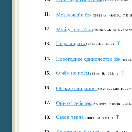
11.
Мозельвейн
бэк
(256 kBit/s - 44100 Hz - 7.53 M
12.
Мой уголок
бэк
(256 kBit/s - 44100 Hz - 7.06 Mb
Не разгадать
13.
T
( kBit/s - Hz - 0 Mb - )
14.
Новогоднее одиночество
бэк
(256 kBi
О чём не поём
15.
T
( kBit/s - Hz - 0 Mb - )
16.
Обские свидания
(320 kBit/s - 44100 Hz - 4.7
17.
Они от тебя
бэк
(256 kBit/s - 44100 Hz - 7.33 M
Сезон тепла
18.
T
( kBit/s - Hz - 0 Mb - )
Хрустальный мираж
19.