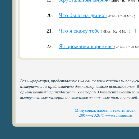
( kBit/s - Hz - 0 Mb - )
Что было на двоих
20.
( kBit/s - Hz - 0 Mb - )
Что я скажу тебе
21.
T
( kBit/s - Hz - 0 Mb - )
Я горожанка коренная
22.
( kBit/s - Hz - 0 Mb
Вся информация, представленная на сайте www.ruminus.ru получе
интернете и не предназначена для коммерческого использования. 
другой контент принадлежат их авторам. Ответственность за н
вышеуказанных материалов ложится на конечных пользователей.
Минусовки, плюсы и тексты песен,
2007—2026 © www.ruminus.ru