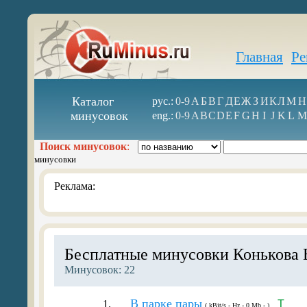
Главная
Ре
Каталог
рус.:
0-9
А
Б
В
Г
Д
Е
Ж
З
И
К
Л
М
Н
минусовок
eng.:
0-9
A
B
C
D
E
F
G
H
I
J
K
L
M
Поиск минусовок
:
минусовки
Реклама:
Бесплатные минусовки Конькова 
Минусовок: 22
В парке пары
1.
T
( kBit/s - Hz - 0 Mb - )