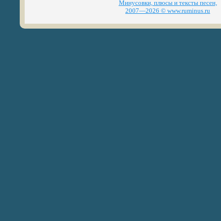
Минусовки, плюсы и тексты песен,
2007—2026 © www.ruminus.ru