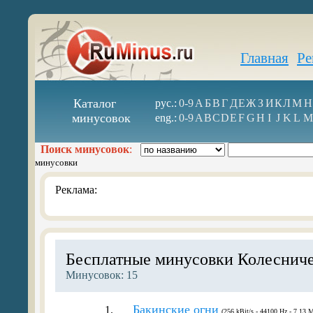
Главная
Ре
Каталог
рус.:
0-9
А
Б
В
Г
Д
Е
Ж
З
И
К
Л
М
Н
минусовок
eng.:
0-9
A
B
C
D
E
F
G
H
I
J
K
L
M
Поиск минусовок
:
минусовки
Реклама:
Бесплатные минусовки Колесниче
Минусовок: 15
Бакинские огни
1.
(256 kBit/s - 44100 Hz - 7.13 M